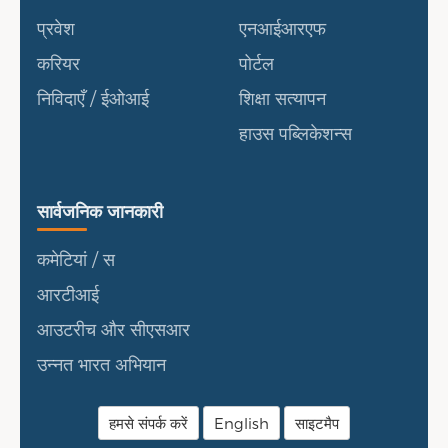
प्रवेश
एनआईआरएफ
करियर
पोर्टल
निविदाएँ / ईओआई
शिक्षा सत्यापन
हाउस पब्लिकेशन्स
सार्वजनिक जानकारी
सार्वजनिक जानकारी
कमेटियां / स
आरटीआई
आउटरीच और सीएसआर
उन्नत भारत अभियान
हमसे संपर्क करें
English
साइटमैप