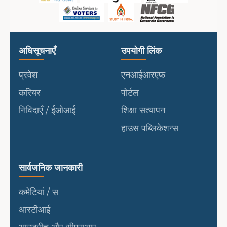
उपयोगी लिंक
पोर्टल
अधिसूचनाएँ
उपयोगी लिंक
प्रवेश
एनआईआरएफ
करियर
पोर्टल
निविदाएँ / ईओआई
शिक्षा सत्यापन
हाउस पब्लिकेशन्स
सार्वजनिक जानकारी
सार्वजनिक जानकारी
कमेटियां / स
आरटीआई
आउटरीच और सीएसआर