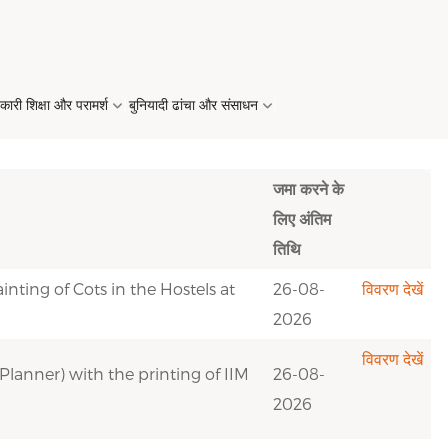
यकारी शिक्षा और परामर्श
बुनियादी ढांचा और संसाधन
जमा करने के
लिए अंतिम
निदेशक का संदेश →
पीएच.डी. (डॉक्टरेट
पूर्व छात्र →
सम्मेलन प्रस्तुतियाँ →
शीर्ष भर्तीकर्ता →
स्नैपशॉट्स →
संकाय विकास कार्यक्रम
वित्त प्रयोगशाला →
कार्यक्रम) →
(एफडीपी) →
तिथि
ए-
प्रकाशनों →
सी वी ओ & आईईएम →
आईआईएमटी में सम्मेलन →
प्लेसमेंट रिपोर्ट्स →
संपर्क विवरण →
व्यवहार प्रयोगशाला →
nting of Cots in the Hostels at
ई. पीएच.डी. (कार्यकारी
व्यवसाय त्वरक कार्यक्रम →
26-08-
विवरण देखें
डॉक्टरेट कार्यक्रम) →
प्रदर्शनी →
संपर्क विवरण →
खेल सुविधा →
2026
परामर्श गतिविधियां →
) →
विवरण देखें
आभासी यात्रा →
(Planner) with the printing of IIM
26-08-
2026