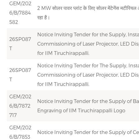
GEM/202
2 MW सोलर पावर प्लांट के लिए सोलर मेंटेनेंस मटीरियल और
6/B/7884
रहा है।
582
Notice Inviting Tender for the Supply, Insta
26SP087
Commissioning of Laser Projector, LED Dis
T
for IIM Tiruchirappalli.
Notice Inviting Tender for The Supply, Insta
26SP087
Commissioning of Laser Projector, LED Dis
T
for IIM Tiruchirappalli.
GEM/202
Notice Inviting Tender for the Supply of B
6/B/7872
Engraving of IIM Tiruchirappalli Logo
717
GEM/202
Notice Inviting Tender for the Supply of Cer
6/B/7853