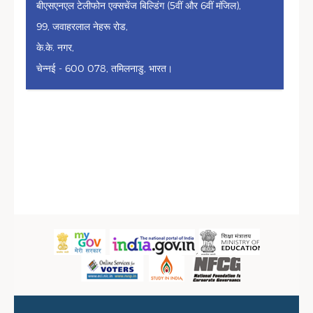
बीएसएनएल टेलीफोन एक्सचेंज बिल्डिंग (5वीं और 6वीं मंजिल),
99, जवाहरलाल नेहरू रोड,
के.के. नगर,
चेन्नई - 600 078, तमिलनाडु, भारत।
Sidebar Menu