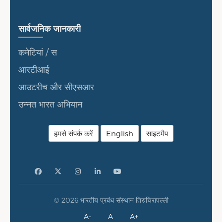
सार्वजनिक जानकारी
सार्वजनिक जानकारी
कमेटियां / स
आरटीआई
आउटरीच और सीएसआर
उन्नत भारत अभियान
हमसे संपर्क करें
English
साइटमैप
© 2026 भारतीय प्रबंध संस्थान तिरुचिरापल्ली
A-
A
A+