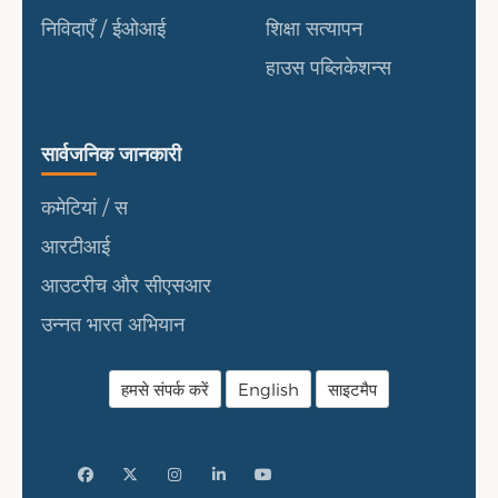
निविदाएँ / ईओआई
शिक्षा सत्यापन
हाउस पब्लिकेशन्स
सार्वजनिक जानकारी
सार्वजनिक जानकारी
कमेटियां / स
आरटीआई
आउटरीच और सीएसआर
उन्नत भारत अभियान
हमसे संपर्क करें
English
साइटमैप