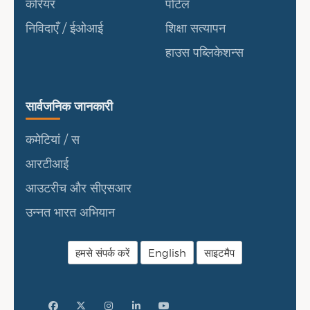
करियर
पोर्टल
निविदाएँ / ईओआई
शिक्षा सत्यापन
हाउस पब्लिकेशन्स
सार्वजनिक जानकारी
सार्वजनिक जानकारी
कमेटियां / स
आरटीआई
आउटरीच और सीएसआर
उन्नत भारत अभियान
हमसे संपर्क करें
English
साइटमैप