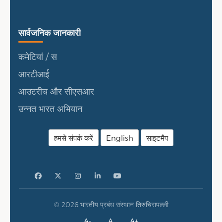
सार्वजनिक जानकारी
सार्वजनिक जानकारी
कमेटियां / स
आरटीआई
आउटरीच और सीएसआर
उन्नत भारत अभियान
हमसे संपर्क करें
English
साइटमैप
© 2026 भारतीय प्रबंध संस्थान तिरुचिरापल्ली
A-
A
A+