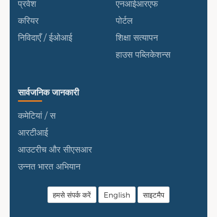
प्रवेश
एनआईआरएफ
करियर
पोर्टल
निविदाएँ / ईओआई
शिक्षा सत्यापन
हाउस पब्लिकेशन्स
सार्वजनिक जानकारी
सार्वजनिक जानकारी
कमेटियां / स
आरटीआई
आउटरीच और सीएसआर
उन्नत भारत अभियान
हमसे संपर्क करें
English
साइटमैप