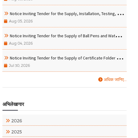
Notice Inviting Tender for the Supply, Installation, Testing, and Commissioning of Laser Projector, LED Display, and Lapel Mic with Receiver
Aug 05, 2026
Notice Inviting Tender for the Supply of Ball Pens and Water Bottles with Engraving of IIM Tiruchirappalli Logo
Aug 04, 2026
Notice Inviting Tender for the Supply of Certificate Folder with Printing of the IIMT Logo.
Jul 30, 2026
अधिक जानिए...
अभिलेखागार
2026
2025